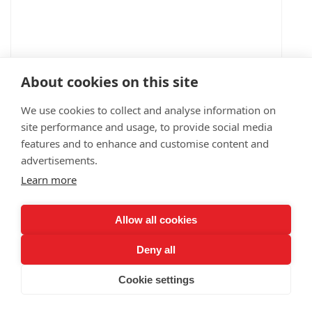
About cookies on this site
We use cookies to collect and analyse information on
site performance and usage, to provide social media
features and to enhance and customise content and
advertisements.
Learn more
Allow all cookies
Deny all
Cookie settings
Para ofrecerle contenido relevante del sitio web,
Iden