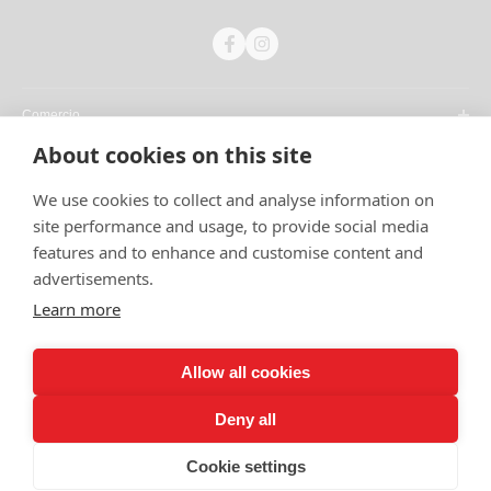
Comercio
About cookies on this site
Compañía
We use cookies to collect and analyse information on
Atención al cliente
site performance and usage, to provide social media
features and to enhance and customise content and
Suscribirse
advertisements.
Sé el primero en ver contenido inspirador,
Learn more
novedades de productos y ofertas exclusivas.
Allow all cookies
APÚNTATE A LA LISTA DE CORREO
Deny all
Cookie settings
© Copyright 2026 Nulo. Todos los derechos reservados.